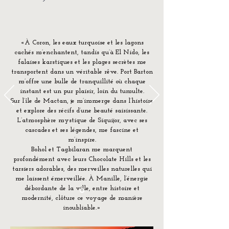
«À Coron, les eaux turquoise et les lagons
cachés m’enchantent, tandis qu’à El Nido, les
falaises karstiques et les plages secrètes me
transportent dans un véritable rêve. Port Barton
m’offre une bulle de tranquillité où chaque
instant est un pur plaisir, loin du tumulte.
Sur l’île de Mactan, je m’immerge dans l’histoire
et explore des récifs d’une beauté saisissante.
L’atmosphère mystique de Siquijor, avec ses
cascades et ses légendes, me fascine et
m’inspire.
Bohol et Tagbilaran me marquent
profondément avec leurs Chocolate Hills et les
tarsiers adorables, des merveilles naturelles qui
me laissent émerveillée. À Manille, l’énergie
débordante de la ville, entre histoire et
modernité, clôture ce voyage de manière
inoubliable.»
Marie, Créatrice de milescircuits